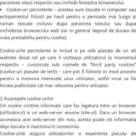
paraseste siteul respectiv sau inchide fereastra browserului.
Cookie-uri persistente – acestea sunt stocate in computer sa
echipamentul folosit pe hard pentru o perioada mai lunga și
raman stocate inclusiv dupa parasirea siteului sau dupa
inchiderea browserului web (iar in general depind de durata de
viata prestabilita pentru cookie).
Cookie-urile persistente le includ si pe cele plasate de un alt
website decat cel pe care il viziteaza utilizatorul la momentul
respectiv – cunoscute sub numele de “third party cookies”
(cookie-uri plasate de terti) – care pot fi folosite in mod anonim
pentru a memora interesele unui utilizator, astfel incat sa fie
livrata publicitate cat mai relevanta pentru utilizator.
2 Avantajele cookie-urilor
Un cookie contine informatii care fac legatura intre un browser
(utilizatorul) si un web-server anume (site-ul). Daca un browser
acceseaza acel web-server din nou, acesta poate citi informatia
deja stocata si reactiona in consecinta.
Cookie-urile asigura utilizatorilor o experienta placuta de