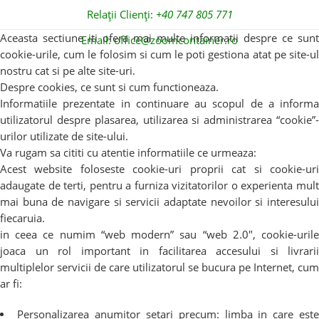
Relații Clienți:
+40 747 805 771
Aceasta sectiune iti ofera mai multe informatii despre ce sunt
Email:
office@zoomcontainer.ro
cookie-urile, cum le folosim si cum le poti gestiona atat pe site-ul
nostru cat si pe alte site-uri.
Despre cookies, ce sunt si cum functioneaza.
Informatiile prezentate in continuare au scopul de a informa
utilizatorul despre plasarea, utilizarea si administrarea “cookie”-
urilor utilizate de site-ului.
Va rugam sa cititi cu atentie informatiile ce urmeaza:
Acest website foloseste cookie-uri proprii cat si cookie-uri
adaugate de terti, pentru a furniza vizitatorilor o experienta mult
mai buna de navigare si servicii adaptate nevoilor si interesului
fiecaruia.
in ceea ce numim “web modern” sau “web 2.0″, cookie-urile
joaca un rol important in facilitarea accesului si livrarii
multiplelor servicii de care utilizatorul se bucura pe Internet, cum
ar fi:
Personalizarea anumitor setari precum: limba in care este