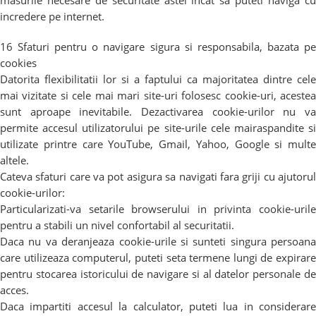
masurile necesare de securitate astel incat sa puteti naviga cu
incredere pe internet.
16 Sfaturi pentru o navigare sigura si responsabila, bazata pe
cookies
Datorita flexibilitatii lor si a faptului ca majoritatea dintre cele
mai vizitate si cele mai mari site-uri folosesc cookie-uri, acestea
sunt aproape inevitabile. Dezactivarea cookie-urilor nu va
permite accesul utilizatorului pe site-urile cele mairaspandite si
utilizate printre care YouTube, Gmail, Yahoo, Google si multe
altele.
Cateva sfaturi care va pot asigura sa navigati fara griji cu ajutorul
cookie-urilor:
Particularizati-va setarile browserului in privinta cookie-urile
pentru a stabili un nivel confortabil al securitatii.
Daca nu va deranjeaza cookie-urile si sunteti singura persoana
care utilizeaza computerul, puteti seta termene lungi de expirare
pentru stocarea istoricului de navigare si al datelor personale de
acces.
Daca impartiti accesul la calculator, puteti lua in considerare