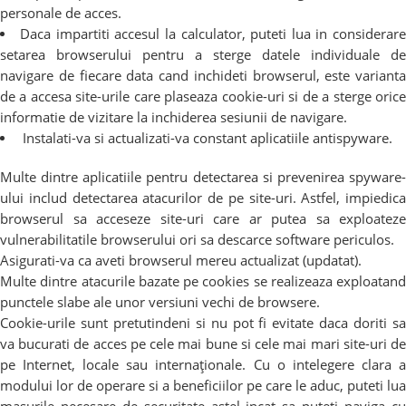
personale de acces.
Daca impartiti accesul la calculator, puteti lua in considerar
setarea browserului pentru a sterge datele individuale de
navigare de fiecare data cand inchideti browserul, este varianta
de a accesa site-urile care plaseaza cookie-uri si de a sterge orice
informatie de vizitare la inchiderea sesiunii de navigare.
Instalati-va si actualizati-va constant aplicatiile antispyware.
Multe dintre aplicatiile pentru detectarea si prevenirea spyware-
ului includ detectarea atacurilor de pe site-uri. Astfel, impiedica
browserul sa acceseze site-uri care ar putea sa exploateze
vulnerabilitatile browserului ori sa descarce software periculos.
Asigurati-va ca aveti browserul mereu actualizat (updatat).
Multe dintre atacurile bazate pe cookies se realizeaza exploatand
punctele slabe ale unor versiuni vechi de browsere.
Cookie-urile sunt pretutindeni si nu pot fi evitate daca doriti sa
va bucurati de acces pe cele mai bune si cele mai mari site-uri de
pe Internet, locale sau internaționale. Cu o intelegere clara a
modului lor de operare si a beneficiilor pe care le aduc, puteti lua