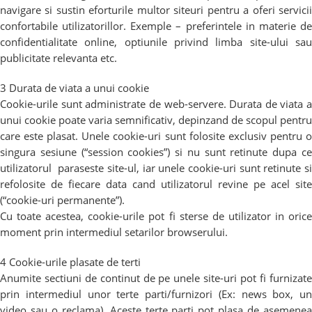
navigare si sustin eforturile multor siteuri pentru a oferi servicii
confortabile utilizatorillor. Exemple – preferintele in materie de
confidentialitate online, optiunile privind limba site-ului sau
publicitate relevanta etc.
3 Durata de viata a unui cookie
Cookie-urile sunt administrate de web-servere. Durata de viata a
unui cookie poate varia semnificativ, depinzand de scopul pentru
care este plasat. Unele cookie-uri sunt folosite exclusiv pentru o
singura sesiune (“session cookies”) si nu sunt retinute dupa ce
utilizatorul paraseste site-ul, iar unele cookie-uri sunt retinute si
refolosite de fiecare data cand utilizatorul revine pe acel site
(“cookie-uri permanente”).
Cu toate acestea, cookie-urile pot fi sterse de utilizator in orice
moment prin intermediul setarilor browserului.
4 Cookie-urile plasate de terti
Anumite sectiuni de continut de pe unele site-uri pot fi furnizate
prin intermediul unor terte parti/furnizori (Ex: news box, un
video sau o reclama). Aceste terte parti pot plasa de asemenea