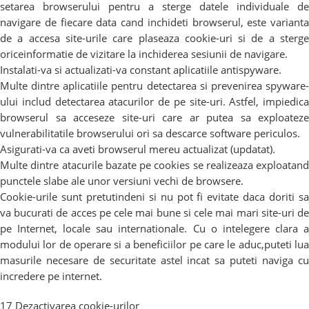
setarea browserului pentru a sterge datele individuale de
navigare de fiecare data cand inchideti browserul, este varianta
de a accesa site-urile care plaseaza cookie-uri si de a sterge
oriceinformatie de vizitare la inchiderea sesiunii de navigare.
Instalati-va si actualizati-va constant aplicatiile antispyware.
Multe dintre aplicatiile pentru detectarea si prevenirea spyware-
ului includ detectarea atacurilor de pe site-uri. Astfel, impiedica
browserul sa acceseze site-uri care ar putea sa exploateze
vulnerabilitatile browserului ori sa descarce software periculos.
Asigurati-va ca aveti browserul mereu actualizat (updatat).
Multe dintre atacurile bazate pe cookies se realizeaza exploatand
punctele slabe ale unor versiuni vechi de browsere.
Cookie-urile sunt pretutindeni si nu pot fi evitate daca doriti sa
va bucurati de acces pe cele mai bune si cele mai mari site-uri de
pe Internet, locale sau internationale. Cu o intelegere clara a
modului lor de operare si a beneficiilor pe care le aduc,puteti lua
masurile necesare de securitate astel incat sa puteti naviga cu
incredere pe internet.
17 Dezactivarea cookie-urilor