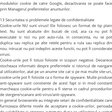
modulelor cookie de catre Google, dezactivarea se poate face
prin Managerul preferintelor anunturilor.
13 Securitatea si problemele legate de confidentialitate
Cookie-urile NU sunt virusi! Ele folosesc un format de tip plain
text. Nu sunt alcatuite din bucati de cod, asa ca nu pot fi
executate si nici nu pot auto-rula. in consecinta, nu se pot
duplica sau replica pe alte retele pentru a rula sau replica din
nou. intrucat nu pot indeplini aceste functii, nu pot fi considerate
virusi.
Cookie-urile pot fi totusi folosite in scopuri negative. Deoarece
stocheaza informatii despre preferintele si istoricul de navigare
al utilizatorilor, atat pe un anume site cat si pe mai multe site-uri,
cookie-urile pot fi folosite ca o forma de spyware. Multe produse
anti-spyware sunt constiente de acest fapt si in mod constant
marcheaza cookie-urile pentru a fi sterse in cadrul procedurilor
de stergere/scanare anti-virus/anti-spyware.
in general browserele au integrate setari de confidentialitate care
furnizeaza diferite nivele de acceptare a cookie-urilor, perioada
de valabilitate si stergere automata dupa ce utilizatorul a vizitat