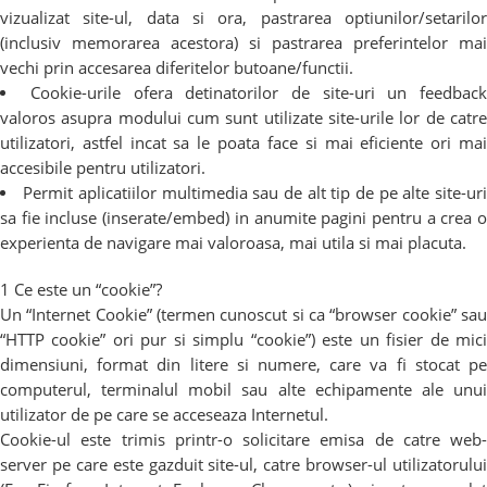
vizualizat site-ul, data si ora, pastrarea optiunilor/setarilor
(inclusiv memorarea acestora) si pastrarea preferintelor mai
vechi prin accesarea diferitelor butoane/functii.
Cookie-urile ofera detinatorilor de site-uri un feedbac
valoros asupra modului cum sunt utilizate site-urile lor de catre
utilizatori, astfel incat sa le poata face si mai eficiente ori mai
accesibile pentru utilizatori.
Permit aplicatiilor multimedia sau de alt tip de pe alte site-ur
sa fie incluse (inserate/embed) in anumite pagini pentru a crea o
experienta de navigare mai valoroasa, mai utila si mai placuta.
1 Ce este un “cookie”?
Un “Internet Cookie” (termen cunoscut si ca “browser cookie” sau
“HTTP cookie” ori pur si simplu “cookie”) este un fisier de mici
dimensiuni, format din litere si numere, care va fi stocat pe
computerul, terminalul mobil sau alte echipamente ale unui
utilizator de pe care se acceseaza Internetul.
Cookie-ul este trimis printr-o solicitare emisa de catre web-
server pe care este gazduit site-ul, catre browser-ul utilizatorului