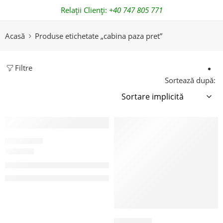
Relații Clienți:
+40 747 805 771
Email:
office@zoomcontainer.ro
Acasă
Produse etichetate „cabina paza pret”
Filtre
Sortează după:
-15%
CABINE PAZĂ
CPV2
Cabina de paza 2.4×1.5 m – solutie compacta pentru securitate
1.850,00
€
2.200,00
€
Pretul nu include TVA
CABINE PAZĂ