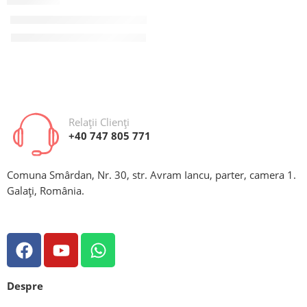
CC7M28
Cadru container 7×2.4×2.8
2.500,00
€
Pretul nu include TVA
Relații Clienți
+40 747 805 771
Comuna Smârdan, Nr. 30, str. Avram Iancu, parter, camera 1.
Galați, România.
Despre