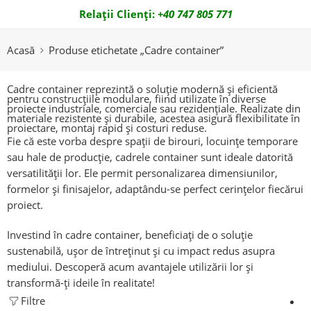
Relații Clienți:
+40 747 805 771
Email:
office@zoomcontainer.ro
Acasă
Produse etichetate „Cadre container”
Cadre container reprezintă o soluție modernă și eficientă
pentru construcțiile modulare, fiind utilizate în diverse
proiecte industriale, comerciale sau rezidențiale. Realizate din
materiale rezistente și durabile, acestea asigură flexibilitate în
proiectare, montaj rapid și costuri reduse.
Fie că este vorba despre spații de birouri, locuințe temporare
sau hale de producție, cadrele container sunt ideale datorită
versatilității lor. Ele permit personalizarea dimensiunilor,
formelor și finisajelor, adaptându-se perfect cerințelor fiecărui
proiect.
Investind în cadre container, beneficiați de o soluție
sustenabilă, ușor de întreținut și cu impact redus asupra
mediului. Descoperă acum avantajele utilizării lor și
transformă-ți ideile în realitate!
Filtre