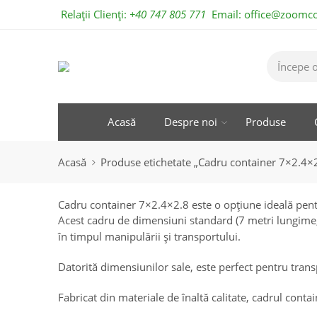
Relații Clienți:
+40 747 805 771
Email:
office@zoomco
Acasă
Despre noi
Produse
Acasă
Produse etichetate „Cadru container 7×2.4×
Cadru container 7×2.4×2.8 este o opțiune ideală pentr
Acest cadru de dimensiuni standard (7 metri lungime, 2
în timpul manipulării și transportului.
Datorită dimensiunilor sale, este perfect pentru transp
Fabricat din materiale de înaltă calitate, cadrul contai