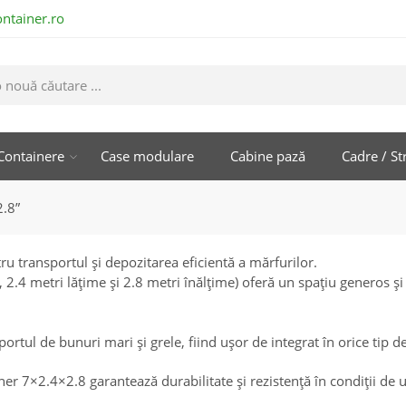
ntainer.ro
Containere
Case modulare
Cabine pază
Cadre / St
2.8”
u transportul și depozitarea eficientă a mărfurilor.
.4 metri lățime și 2.8 metri înălțime) oferă un spațiu generos și 
ortul de bunuri mari și grele, fiind ușor de integrat în orice tip de
ner 7×2.4×2.8 garantează durabilitate și rezistență în condiții de u