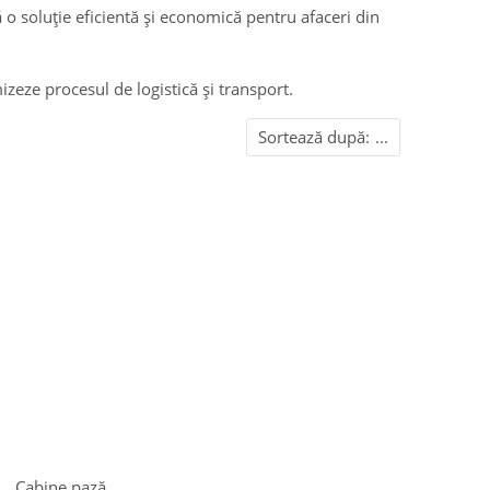
o soluție eficientă și economică pentru afaceri din
zeze procesul de logistică și transport.
Sortează după:
...
Cabine pază