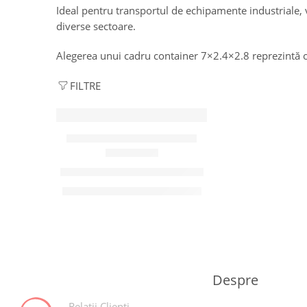
Ideal pentru transportul de echipamente industriale, 
diverse sectoare.
Alegerea unui cadru container 7×2.4×2.8 reprezintă o 
FILTRE
CADRE / STRUCTURI CONTAINERE
CC7M28
Cadru container 7×2.4×2.8
2.500,00
€
Pretul nu include TVA
Despre
Relații Clienți