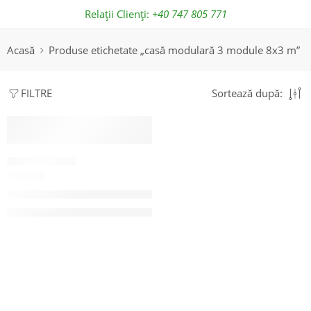
Relații Clienți:
+40 747 805 771
Email:
office@zoomcontainer.ro
Acasă
Produse etichetate „casă modulară 3 module 8x3 m”
Sortează după:
FILTRE
-13%
CASE MODULARE
ZH8
Casă modulară 72 mp din 3 module 8×3 m
27.500,00
€
31.500,00
€
Pretul nu include TVA