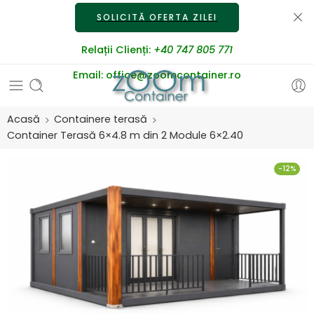
SOLICITĂ OFERTA ZILEI
Relații Clienți:
+40 747 805 771
Email:
office@zoomcontainer.ro
Acasă
Containere terasă
Container Terasă 6×4.8 m din 2 Module 6×2.40
-12%