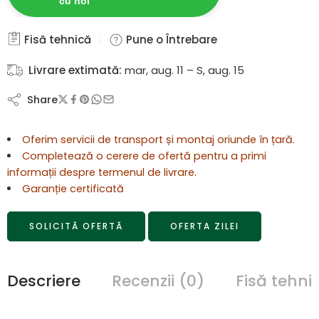
cu noi
Fisă tehnică
Pune o Întrebare
Livrare extimată:
mar, aug. 11 – S, aug. 15
Share
Oferim servicii de transport și montaj oriunde în țară.
Completează o cerere de ofertă pentru a primi
informații despre termenul de livrare.
Garanție certificată
SOLICITĂ OFERTĂ
OFERTA ZILEI
Descriere
Recenzii (0)
Fisă tehni