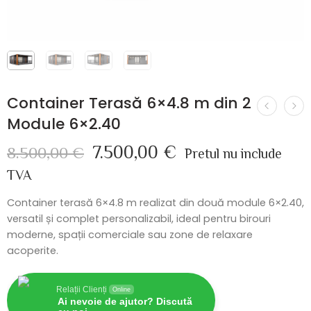
Container Terasă 6×4.8 m din 2
Module 6×2.40
7.500,00
€
8.500,00
€
Pretul nu include
TVA
Container terasă 6×4.8 m realizat din două module 6×2.40,
versatil și complet personalizabil, ideal pentru birouri
moderne, spații comerciale sau zone de relaxare
acoperite.
Relații Clienți
Online
Ai nevoie de ajutor? Discută