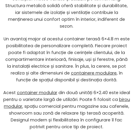
Structura metalică solidă oferă stabilitate și durabilitate,
iar sistemele de izolație și ventilație contribuie la
menținerea unui confort optim în interior, indiferent de
sezon.
Un avantaj major al acestui container terasă 6×4.8 m este
posibilitatea de personalizare completă. Fiecare proiect
poate fi adaptat în funcție de cerințele clientului, de la
compartimentare interioară, finisaje, uși și ferestre, până
la instalații electrice și sanitare. În plus, la cerere, se pot
realiza și alte dimensiuni de
containere modulare
, în
funcție de spațiul disponibil și destinația dorită.
Acest
container modular
din două unități 6×2.40 este ideal
pentru o varietate largă de utilizări. Poate fi folosit ca
birou
modular
, spațiu comercial pentru magazine sau cafenele,
showroom sau zonă de relaxare tip terasă acoperită.
Designul modern și flexibilitatea în configurare îl fac
potrivit pentru orice tip de proiect.