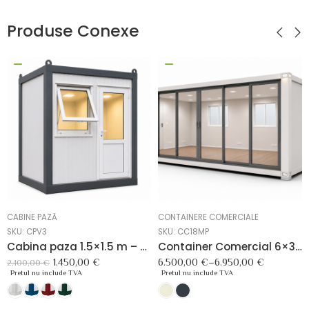
Produse Conexe
CABINE PAZĂ
CONTAINERE COMERCIALE
SKU:
CPV3
SKU:
CC18MP
Cabina paza 1.5×1.5 m – solutie compacta pentru securitate
Container Comercial 6×3 – 18m² pentru Birouri și Spații Comerciale
1.450,00
€
6.500,00
€
–
6.950,00
€
2.100,00
€
Pretul nu include TVA
Pretul nu include TVA