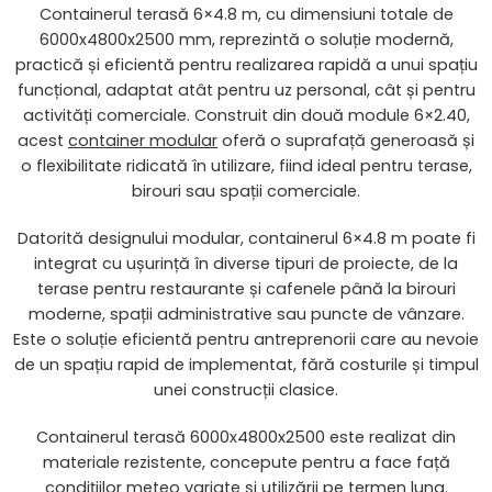
Containerul terasă 6×4.8 m, cu dimensiuni totale de
6000x4800x2500 mm, reprezintă o soluție modernă,
practică și eficientă pentru realizarea rapidă a unui spațiu
funcțional, adaptat atât pentru uz personal, cât și pentru
activități comerciale. Construit din două module 6×2.40,
acest
container modular
oferă o suprafață generoasă și
o flexibilitate ridicată în utilizare, fiind ideal pentru terase,
birouri sau spații comerciale.
Datorită designului modular, containerul 6×4.8 m poate fi
integrat cu ușurință în diverse tipuri de proiecte, de la
terase pentru restaurante și cafenele până la birouri
moderne, spații administrative sau puncte de vânzare.
Este o soluție eficientă pentru antreprenorii care au nevoie
de un spațiu rapid de implementat, fără costurile și timpul
unei construcții clasice.
Containerul terasă 6000x4800x2500 este realizat din
materiale rezistente, concepute pentru a face față
condițiilor meteo variate și utilizării pe termen lung.