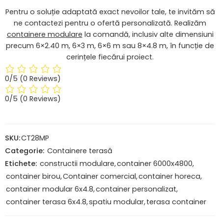
Pentru o soluție adaptată exact nevoilor tale, te invităm să
ne contactezi pentru o ofertă personalizată. Realizăm
containere modulare
la comandă, inclusiv alte dimensiuni
precum 6×2.40 m, 6×3 m, 6×6 m sau 8×4.8 m, în funcție de
cerințele fiecărui proiect.
0/5
(0 Reviews)
0/5
(0 Reviews)
SKU:
CT28MP
Categorie:
Containere terasă
Etichete:
constructii modulare
,
container 6000x4800
,
container birou
,
Container comercial
,
container horeca
,
container modular 6x4.8
,
container personalizat
,
container terasa 6x4.8
,
spatiu modular
,
terasa container