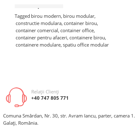
CONTINUAȚI CITEREA ➞
Tagged
birou modern
,
birou modular
,
constructie modulara
,
container birou
,
container comercial
,
container office
,
container pentru afaceri
,
containere birou
,
containere modulare
,
spatiu office modular
Relații Clienți
+40 747 805 771
Comuna Smârdan, Nr. 30, str. Avram Iancu, parter, camera 1.
Galați, România.
Tot mai multe companii aleg soluții moderne și
flexibile pentru dezvoltarea spațiilor administrative
și comerciale. Un container birou reprezintă una