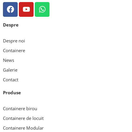
dintre cele mai eficiente alternative la construcțiile
clasice datorită costurilor optimizate, rapidității
instalării și posibilităților multiple de personalizare.
Despre
Comparativ cu o construcție tradițională, un birou
modular poate fi instalat într-un timp foarte scurt
și utilizat […]
Despre noi
Containere
News
Galerie
Contact
Produse
Containere birou
Containere de locuit
Containere Modular