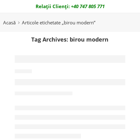
Relații Clienți:
+40 747 805 771
Email:
office@zoomcontainer.ro
Acasă
Articole etichetate „birou modern”
Tag Archives:
birou modern
NEWS
Container Birou vs Constructie Cl
Ruby
mai 9, 2026