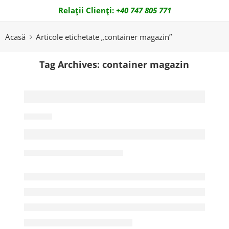
Relații Clienți:
+40 747 805 771
Email:
office@zoomcontainer.ro
Acasă
Articole etichetate „container magazin”
Tag Archives:
container magazin
NEWS
Magazin din Container – Soluția M
Ruby
mai 31, 2026