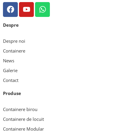
pentru dezvoltarea unei afaceri. Datorită costurilor
optimizate, timpului redus de execuție și
posibilităților extinse de personalizare,
Despre
containerele comerciale reprezintă o alternativă
excelentă la construcțiile tradiționale. Fie că este
vorba despre un magazin […]
Despre noi
Containere
News
Galerie
Contact
Produse
Containere birou
Containere de locuit
Containere Modular