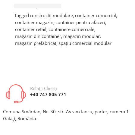
CONTINUAȚI CITEREA ➞
Tagged
constructii modulare
,
container comercial
,
container magazin
,
container pentru afaceri
,
container retail
,
containere comerciale
,
magazin din container
,
magazin modular
,
magazin prefabricat
,
spațiu comercial modular
Relații Clienți
+40 747 805 771
Comuna Smârdan, Nr. 30, str. Avram Iancu, parter, camera 1.
Galați, România.
În ultimii ani, conceptul de magazin din container a
devenit tot mai popular în rândul antreprenorilor
care caută soluții rapide, moderne și eficiente